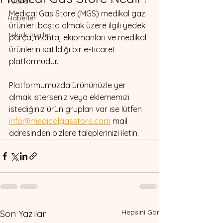
Fuarlar
Medical Gas Store (MGS) medikal gaz 
Haberler
ürünleri başta olmak üzere ilgili yedek 
Teknik Bilgiler
parça, montaj ekipmanları ve medikal 
ürünlerin satıldığı bir e-ticaret 
platformudur.
Platformumuzda ürününüzle yer 
almak isterseniz veya eklememizi 
istediğiniz ürün grupları var ise lütfen 
info@medicalgasstore.com
 mail 
adresinden bizlere taleplerinizi iletin.
Hepsini Gör
Son Yazılar