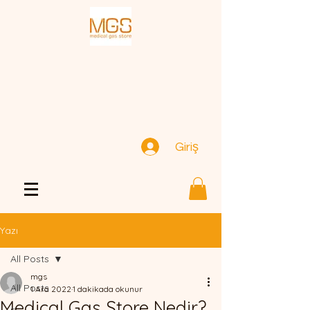
Giriş
Yazı
All Posts
mgs
All Posts
1 Ara 2022
1 dakikada okunur
Medical Gas Store Nedir?