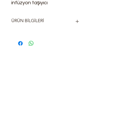
infüzyon taşıyıcı
ÜRÜN BİLGİLERİ
Taşıyıcı : Alüminyum ekstrüzyon
eloksal kaplı profil
İnfüzyon : Cihaz clip montaj için 25
mm çapında paslanmaz boru
taşıyıcılar
Sepet : Krom kaplı araba üzerinde
kullanılacak cihaz aksesuarlarını
taşımak için.
Tekerlek : Şartnameye uygun
medikal tekerlek