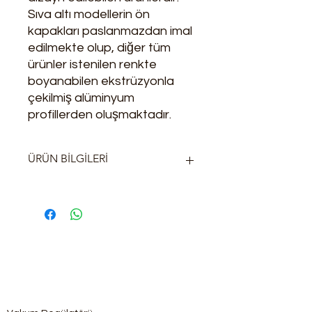
Sıva altı modellerin ön
kapakları paslanmazdan imal
edilmekte olup, diğer tüm
ürünler istenilen renkte
boyanabilen ekstrüzyonla
çekilmiş alüminyum
profillerden oluşmaktadır.
ÜRÜN BİLGİLERİ
Gövde : Alüminyum Ekstrüzyon
Kapak Sıvaaltı : 304 satine
paslanmaz
Kapak Sıvaüstü : Alüminyum
ekstrüzyon