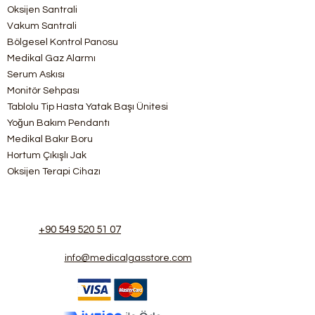
(isteğe bağlı)
Oksijen Santrali
Giriş Basıncı : 0-230 bar
Vakum Santrali
Çıkış Basıncı : 0-15 bar
Bölgesel Kontrol Panosu
Kullanım : Otomatik Changeover
Medikal Gaz Alarmı
Elektronik : Rampalar ve Hat
basıncı Görsel ve Ses ile uyarı
Serum Askısı
alarmı Dijital LCD ekran
Monitör Sehpası
Tablolu Tip Hasta Yatak Başı Ünitesi
Yoğun Bakım Pendantı
Medikal Bakır Boru
Hortum Çıkışlı Jak
Oksijen Terapi Cihazı
+90 549 520 51 07
info@medicalgasstore.com