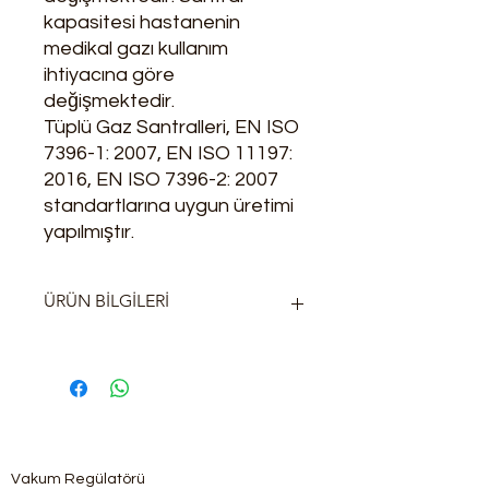
kapasitesi hastanenin
medikal gazı kullanım
ihtiyacına göre
değişmektedir.
Tüplü Gaz Santralleri, EN ISO
7396-1: 2007, EN ISO 11197:
2016, EN ISO 7396-2: 2007
standartlarına uygun üretimi
yapılmıştır.
ÜRÜN BİLGİLERİ
Panel : Paslanmaz Çelik veya
Elektrostatik boyalı sac levha
Ölçüler : 65x100x26 cm ( en x boy
x yükseklik )
Tüp Rampası : Pirinç
Santral : Pirinç veya Bakır boru
Vakum Regülatörü